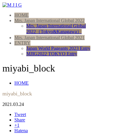
HOME
Mrs. Japan International Global 2022
Mrs. Japan International Global
2022（Tokyo&Kanagawa）
Mrs. Japan International Global 2021
ENTRY
Japan World Pageants 2023 Entry
MJIG2022 TOKYO Entry
miyabi_block
HOME
miyabi_block
2021.03.24
Tweet
Share
+1
Hatena