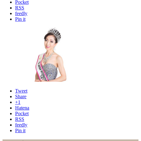
Pocket
RSS
feedly
Pin it
Tweet
Share
+1
Hatena
Pocket
RSS
feedly
Pin it