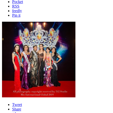
Pocket
RSS
feedly
Pin it
Tweet
Share