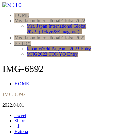
HOME
Mrs. Japan International Global 2022
Mrs. Japan International Global
2022（Tokyo&Kanagawa）
Mrs. Japan International Global 2021
ENTRY
Japan World Pageants 2023 Entry
MJIG2022 TOKYO Entry
IMG-6892
HOME
IMG-6892
2022.04.01
Tweet
Share
+1
Hatena