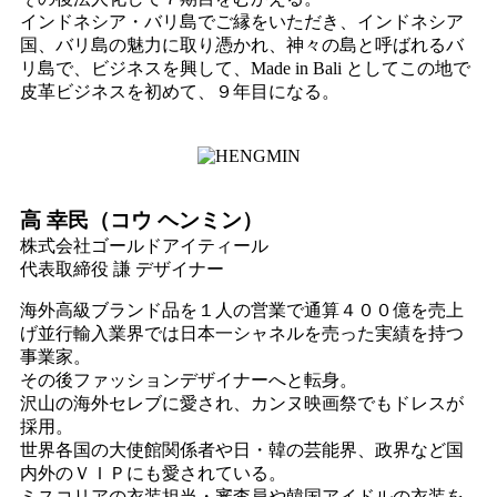
インドネシア・バリ島でご縁をいただき、インドネシア
国、バリ島の魅力に取り憑かれ、神々の島と呼ばれるバ
リ島で、ビジネスを興して、Made in Bali としてこの地で
皮革ビジネスを初めて、９年目になる。
高 幸民（コウ ヘンミン）
株式会社ゴールドアイティール
代表取締役 謙 デザイナー
海外高級ブランド品を１人の営業で通算４００億を売上
げ並行輸入業界では日本一シャネルを売った実績を持つ
事業家。
その後ファッションデザイナーへと転身。
沢山の海外セレブに愛され、カンヌ映画祭でもドレスが
採用。
世界各国の大使館関係者や日・韓の芸能界、政界など国
内外のＶＩＰにも愛されている。
ミスコリアの衣装担当・審査員や韓国アイドルの衣装を