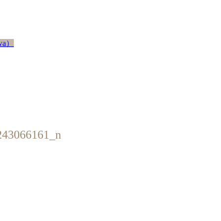
awa）
243066161_n