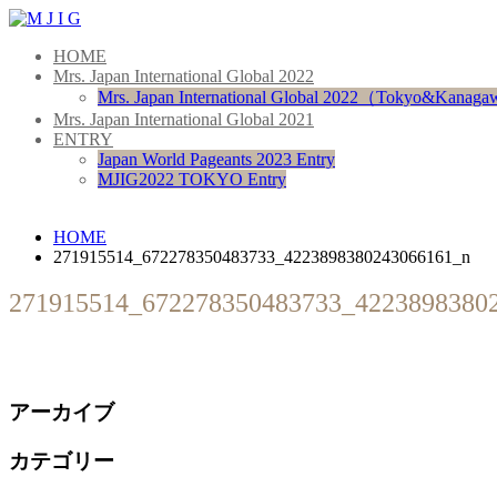
HOME
Mrs. Japan International Global 2022
Mrs. Japan International Global 2022（Tokyo&Kanag
Mrs. Japan International Global 2021
ENTRY
Japan World Pageants 2023 Entry
MJIG2022 TOKYO Entry
HOME
271915514_672278350483733_4223898380243066161_n
271915514_672278350483733_4223898380
アーカイブ
カテゴリー