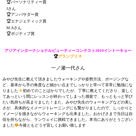
🏆パーソナリティー賞
Jさん
🏆アンバサダー賞
🏆エナジェティック賞
M.Aさん
🏆ポジティブ賞
アジアインターナショナルビューティーコンテスト2019イントーキョー
🏆
グランプリ
一ノ瀬一代さん
みやび先生に教えて頂きましたウォーキングや姿勢方法、ポージングな
ど、基本から手の角度など細かい点までしっかりと学べて非常に勉強にな
りました
初めてのことばかりでしたが、丁寧に教えてくださり、楽しく
てあっという間にレッスンが終わってしまった感覚で、もっともっと学び
たい気持ちが高まりました！また、みやび先生のウォーキングなどの美し
さが、具体的なイメージトレーニングにも繋がりましたので、しっかりと
イメージを描きながらウォーキングも出来ました。おかげさまで当日は自
信を持ちながら、ランウェイに挑戦できました。本当にありがとうござい
ました
今後ともどうぞ宜しくお願い致します