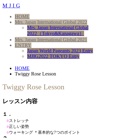
M J I G
HOME
Mrs. Japan International Global 2022
Mrs. Japan International Global
2022（Tokyo&Kanagawa）
Mrs. Japan International Global 2021
ENTRY
Japan World Pageants 2023 Entry
MJIG2022 TOKYO Entry
HOME
Twiggy Rose Lesson
Twiggy Rose Lesson
レッスン内容
１．
○
ストレッチ
○
正しい姿勢
○
ウォーキング ＊基本的な7つのポイント