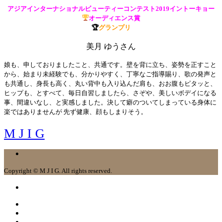
アジアインターナショナルビューティーコンテスト2019イントーキョー
オーディエンス賞
🏆
グランプリ
美月 ゆうさん
娘も、申しておりましたこと、共通です。壁を背に立ち、姿勢を正すこと
から、始まり未経験でも、分かりやすく、丁寧なご指導賜り、歌の発声と
も共通し、身長も高く、丸い背中も入り込んだ肩も、おお腹もピタッと、
ヒップも、とすべて、毎日自習しましたら、さぞや、美しいボデイになる
事、間違いなし、と実感しました。決して癖のついてしまっている身体に
楽ではありませんが 先ず健康、顔もしまりそう。
M J I G
Copyright © M J I G. All rights reserved.