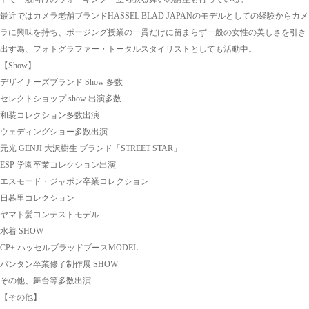
最近ではカメラ老舗ブランドHASSEL BLAD JAPANのモデルとしての経験からカメ
ラに興味を持ち、ポージング授業の一貫だけに留まらず一般の女性の美しさを引き
出す為、フォトグラファー・トータルスタイリストとしても活動中。
【Show】
デザイナーズブランド Show 多数
セレクトショップ show 出演多数
和装コレクション多数出演
ウェディングショー多数出演
元光 GENJI 大沢樹生 ブランド「STREET STAR」
ESP 学園卒業コレクション出演
エスモード・ジャポン卒業コレクション
日暮里コレクション
ヤマト髪コンテストモデル
水着 SHOW
CP+ ハッセルブラッドブースMODEL
バンタン卒業修了制作展 SHOW
その他、舞台等多数出演
【その他】