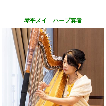
琴平メイ ハープ奏者