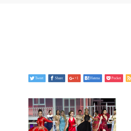
Tweet
Share
+1
Hatena
Pocket