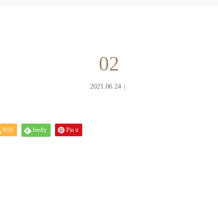
02
2021.06.24
RSS
feedly
Pin it