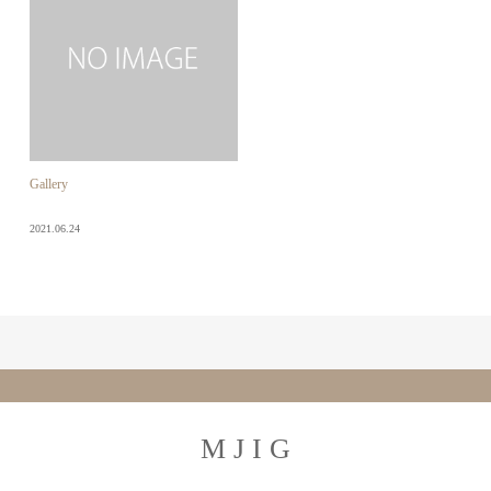
Gallery
2021.06.24
M J I G